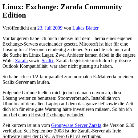
Linux: Exchange: Zarafa Community
Edition
Veröffentlicht am
23. Juli 2009
von
Lukas Blatter
Vor längerem habe ich mich intensiv mit dem Thema eines eigenen
Exchange-Servers auseinander gesetzt. Mircosoft ist hier für eine
Lösung für 2 Personen eindeutig zu teuer. So machte ich mich auf
die Suche im Linux Lager. Zwei Anbieter kamen dabei in die engere
Wahl:
Zarafa
sowie
Scalix
. Zarafa begeisterte mich durch grössere
Outlook Kompatibilität, war aber nicht günstig zu haben.
So habe ich ca 1/2 Jahr parallel zum normalen E-Mailverkehr einen
Scalix-Server am laufen.
Folgende Gründe hielten mich jedoch danach davon ab, diese
Lösung weiter zu benutzen: Stromverbrauch, Instabilität von
Ubuntu auf dem alten Laptop auf dem das ganze lief sowie die Zeit
dich ich für eine gute Wartung hätte investieren müssen. So bin ich
nun bei einem Hosted Exchange gelandet.
Zeit kurzem ist nun vom
Groupware-Server Zarafa
,die Version 6.30
verfügbar. Seit September 2008 ist der Zarafa-Server als freie
Software unter der GNU Affero GPLv3 verfügbar.