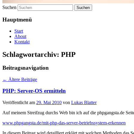
Suchen
Hauptmenü
Start
About
Kontakt
Schlagwortarchiv:
PHP
Beitragsnavigation
←
Ältere Beiträge
PHP: Server-OS ermitteln
Veröffentlicht am
29. Mai 2010
von
Lukas Blatter
Auf meinem Streifzug durchs Web bin ich auf die phpgangsta.de Seite
www.phpgangsta.de/mit-php-das-server-betriebssystem-erkennen
In diesem Beitrag wird detailliert erklärt mit welchen Methoden das 