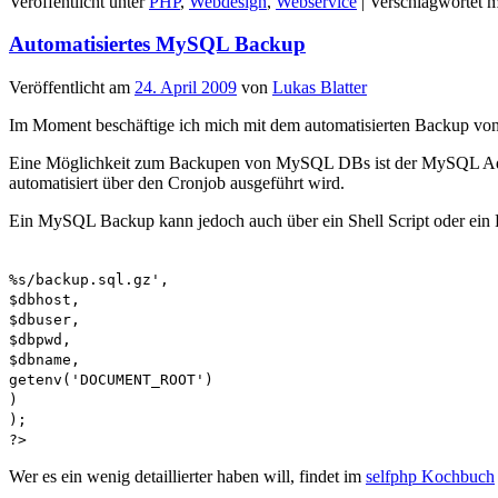
Veröffentlicht unter
PHP
,
Webdesign
,
Webservice
|
Verschlagwortet m
Automatisiertes MySQL Backup
Veröffentlicht am
24. April 2009
von
Lukas Blatter
Im Moment beschäftige ich mich mit dem automatisierten Backup v
Eine Möglichkeit zum Backupen von MySQL DBs ist der MySQL Adminis
automatisiert über den Cronjob ausgeführt wird.
Ein MySQL Backup kann jedoch auch über ein Shell Script oder ein P
%s/backup.sql.gz',
$dbhost,
$dbuser,
$dbpwd,
$dbname,
getenv('DOCUMENT_ROOT')
)
);
?>
Wer es ein wenig detaillierter haben will, findet im
selfphp Kochbuch