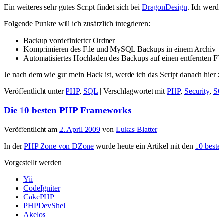
Ein weiteres sehr gutes Script findet sich bei
DragonDesign
. Ich wer
Folgende Punkte will ich zusätzlich integrieren:
Backup vordefinierter Ordner
Komprimieren des File und MySQL Backups in einem Archiv
Automatisiertes Hochladen des Backups auf einen entfernten F
Je nach dem wie gut mein Hack ist, werde ich das Script danach hie
Veröffentlicht unter
PHP
,
SQL
|
Verschlagwortet mit
PHP
,
Security
,
S
Die 10 besten PHP Frameworks
Veröffentlicht am
2. April 2009
von
Lukas Blatter
In der
PHP Zone von DZone
wurde heute ein Artikel mit den
10 bes
Vorgestellt werden
Yii
CodeIgniter
CakePHP
PHPDevShell
Akelos