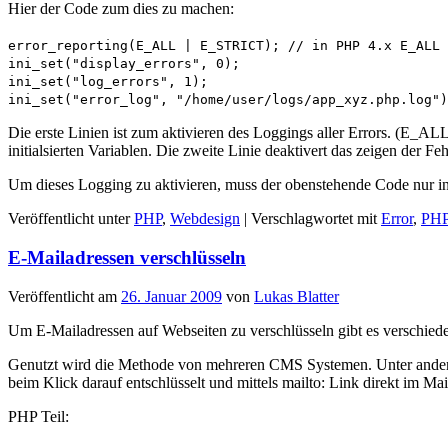
Hier der Code zum dies zu machen:
error_reporting(E_ALL | E_STRICT); // in PHP 4.x E_ALL
ini_set("display_errors", 0);
ini_set("log_errors", 1);
ini_set("error_log", "/home/user/logs/app_xyz.php.log")
Die erste Linien ist zum aktivieren des Loggings aller Errors. (E_A
initialsierten Variablen. Die zweite Linie deaktivert das zeigen der Feh
Um dieses Logging zu aktivieren, muss der obenstehende Code nur i
Veröffentlicht unter
PHP
,
Webdesign
|
Verschlagwortet mit
Error
,
PH
E-Mailadressen verschlüsseln
Veröffentlicht am
26. Januar 2009
von
Lukas Blatter
Um E-Mailadressen auf Webseiten zu verschlüsseln gibt es verschied
Genutzt wird die Methode von mehreren CMS Systemen. Unter anderem 
beim Klick darauf entschlüsselt und mittels mailto: Link direkt im M
PHP Teil: