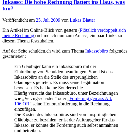
Inkasso: Die hohe Rechnung flattert ins Haus, was
tun?
Veröffentlicht am
25. Juli 2009
von
Lukas Blatter
Ein Artikel im Online-Blick von gestern (
Plötzlich verdoppelt sich
meine Rechnung
) nehme ich nun zum Anlass, ein paar Links zu
diesem Thema festzuhalten.
Auf der Seite schulden.ch wird zum Thema
Inkassobüro
folgendes
geschrieben:
Ein Gläubiger kann ein Inkassobüro mit der
Eintreibung von Schulden beauftragen. Somit ist das
Inkassobüro an die Stelle des ursprünglichen
Gläubigers getreten. Es muss seine Legitimation
beweisen. Es hat keine Sonderrechte.
Häufig versucht das Inkassobüro, unter Bezeichnungen
wie „Verzugsschaden“ oder „
Forderung gemäss Art.
106 OR
“ seine Honorarforderung in die Rechnung
einzufügen.
Die Kosten des Inkassobüros sind vom ursprünglichen
Gläubiger zu bezahlen, er ist der Auftraggeber für das
Inkasso, er könnte die Forderung auch selbst anmahnen
und betreiben.