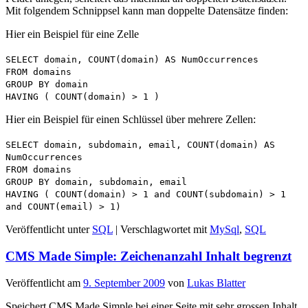
Mit folgendem Schnippsel kann man doppelte Datensätze finden:
Hier ein Beispiel für eine Zelle
SELECT domain, COUNT(domain) AS NumOccurrences
FROM domains
GROUP BY domain
HAVING ( COUNT(domain) > 1 )
Hier ein Beispiel für einen Schlüssel über mehrere Zellen:
SELECT domain, subdomain, email, COUNT(domain) AS
NumOccurrences
FROM domains
GROUP BY domain, subdomain, email
HAVING ( COUNT(domain) > 1 and COUNT(subdomain) > 1
and COUNT(email) > 1)
Veröffentlicht unter
SQL
|
Verschlagwortet mit
MySql
,
SQL
CMS Made Simple: Zeichenanzahl Inhalt begrenzt
Veröffentlicht am
9. September 2009
von
Lukas Blatter
Speichert CMS Made Simple bei einer Seite mit sehr grossen Inhalt