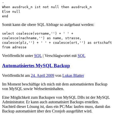
-
When ausdruck_n ist not null then ausdruck_n
Else null
end
Somit kann die obere SQL Abfrage so aufgebaut werden:
select coalesce(vorname,'') + ' ' +
coalesce(nachname,'') as name, strasse,
coalesce(plz,'') + ' ' + coalesce(ort,'') as ortschaft
from adresse
Veröffentlicht unter
SQL
|
Verschlagwortet mit
SQL
Automatisiertes MySQL Backup
Veröffentlicht am
24. April 2009
von
Lukas Blatter
Im Moment beschäftige ich mich mit dem automatisierten Backup
von MySQL sowie Webseiteninhalten.
Eine Möglichkeit zum Backupen von MySQL DBs ist der MySQL
Administrator. Er kann auch automatisiert Backups erstellen.
Nachteil dieser Lösung ist, dass ein PC/Mac laufen muss, damit das
Backup automatisiert über den Cronjob ausgeführt wird.