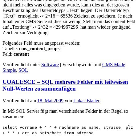
nicht mehr alles was eingegeben wurde, kann dies an der grössen
Beschränkung des Datenfeldyps „Text“ liegen. Der Datenfeldtyp
„Text“ ermöglicht -> 2^16 = 65536 Zeichen zu speichern. Je nach
Inhalt einer CMS Seite ist dies zu wenig. Stellt man das content Feld
auf „Textlong“ -> 2^32 = 4294967296 hat man wieder genügend
Zeichen zur Verfügung.
Folgendes Feld muss angepasst werden:
Tabelle:
cms_content_props
Feld:
content
Veröffentlicht unter
Software
|
Verschlagwortet mit
CMS Made
Simple
,
SQL
COALESCE – SQL mehrere Felder mit teilweisen
Null-Werten zusammenfügen
Veröffentlicht am
18. Mai 2009
von
Lukas Blatter
In MS SQL Server fügt man verschiedene Felder in der Regel so
zusammen:
select vorname + ' ' + nachname as name, strasse, plz
+ ' ' + ort as ortschaft from adresse