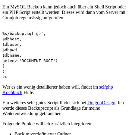
Ein MySQL Backup kann jedoch auch über ein Shell Script oder
ein PHP Script erstellt werden. Dieses wird dann vom Server mit
Cronjob regelmässig aufgerufen:
%s/backup.sql.gz',
$dbhost,
$dbuser,
$dbpwd,
$dbname,
getenv('DOCUMENT_ROOT')
)
);
?>
Wer es ein wenig detaillierter haben will, findet im
selfphp
Kochbuch
Hilfe.
Ein weiteres sehr gutes Script findet sich bei
DragonDesign
. Ich
werde dieses Backupscript als Grundlage für meine
Weiterentwicklung gebrauchen.
Folgende Punkte will ich zusätzlich integrieren:
Backup vordefinierter Ordner