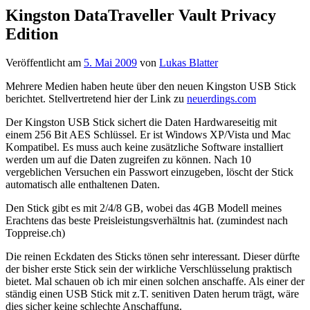
Kingston DataTraveller Vault Privacy
Edition
Veröffentlicht am
5. Mai 2009
von
Lukas Blatter
Mehrere Medien haben heute über den neuen Kingston USB Stick
berichtet. Stellvertretend hier der Link zu
neuerdings.com
Der Kingston USB Stick sichert die Daten Hardwareseitig mit
einem 256 Bit AES Schlüssel. Er ist Windows XP/Vista und Mac
Kompatibel. Es muss auch keine zusätzliche Software installiert
werden um auf die Daten zugreifen zu können. Nach 10
vergeblichen Versuchen ein Passwort einzugeben, löscht der Stick
automatisch alle enthaltenen Daten.
Den Stick gibt es mit 2/4/8 GB, wobei das 4GB Modell meines
Erachtens das beste Preisleistungsverhältnis hat. (zumindest nach
Toppreise.ch)
Die reinen Eckdaten des Sticks tönen sehr interessant. Dieser dürfte
der bisher erste Stick sein der wirkliche Verschlüsselung praktisch
bietet. Mal schauen ob ich mir einen solchen anschaffe. Als einer der
ständig einen USB Stick mit z.T. senitiven Daten herum trägt, wäre
dies sicher keine schlechte Anschaffung.