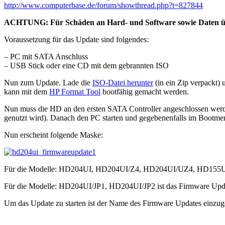
http://www.computerbase.de/forum/showthread.php?t=827844
ACHTUNG: Für Schäden an Hard- und Software sowie Daten üb
Voraussetzung für das Update sind folgendes:
– PC mit SATA Anschluss
– USB Stick oder eine CD mit dem gebrannten ISO
Nun zum Update. Lade die
ISO-Datei herunter
(in ein Zip verpackt)
kann mit dem
HP Format Tool
bootfähig gemacht werden.
Nun muss die HD an den ersten SATA Controller angeschlossen werde
genutzt wird). Danach den PC starten und gegebenenfalls im Bootm
Nun erscheint folgende Maske:
Für die Modelle: HD204UI, HD204UI/Z4, HD204UI/UZ4, HD155U
Für die Modelle: HD204UI/JP1, HD204UI/JP2 ist das Firmware Up
Um das Update zu starten ist der Name des Firmware Updates einzug