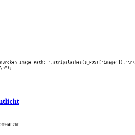
nBroken Image Path: ".stripslashes($_POST['image'])."\n
\n");
tlicht
fentlicht.