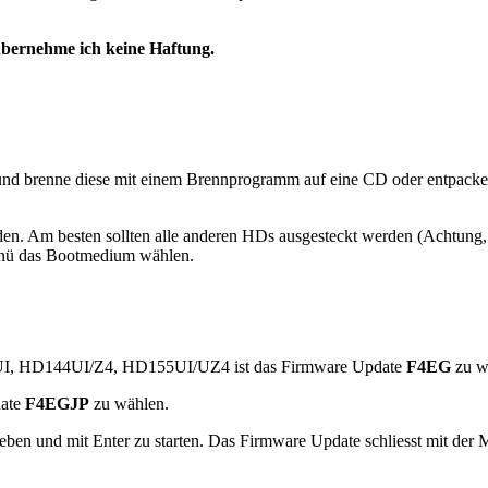
ernehme ich keine Haftung.
 und brenne diese mit einem Brennprogramm auf eine CD oder entpack
n. Am besten sollten alle anderen HDs ausgesteckt werden (Achtung,
enü das Bootmedium wählen.
I, HD144UI/Z4, HD155UI/UZ4 ist das Firmware Update
F4EG
zu w
date
F4EGJP
zu wählen.
eben und mit Enter zu starten. Das Firmware Update schliesst mit de