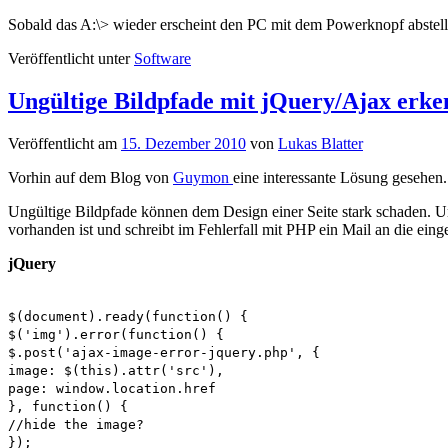
Sobald das A:\> wieder erscheint den PC mit dem Powerknopf abstelle
Veröffentlicht unter
Software
Ungültige Bildpfade mit jQuery/Ajax erk
Veröffentlicht am
15. Dezember 2010
von
Lukas Blatter
Vorhin auf dem Blog von
Guymon
eine interessante Lösung gesehen.
Ungültige Bildpfade können dem Design einer Seite stark schaden. Um 
vorhanden ist und schreibt im Fehlerfall mit PHP ein Mail an die ein
jQuery
$(document).ready(function() {
$('img').error(function() {
$.post('ajax-image-error-jquery.php', {
image: $(this).attr('src'),
page: window.location.href
}, function() {
//hide the image?
});