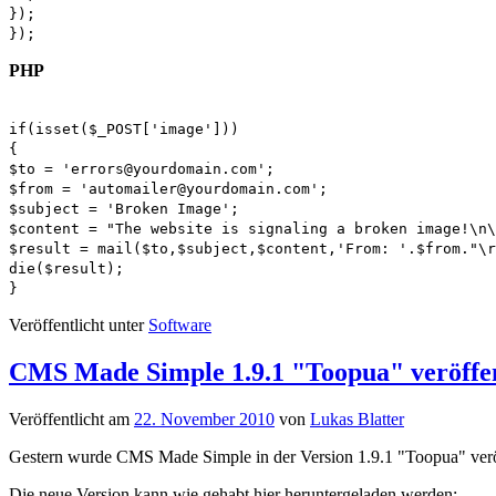
});
});
PHP
if(isset($_POST['image']))
{
$to = 'errors@yourdomain.com';
$from = 'automailer@yourdomain.com';
$subject = 'Broken Image';
$content = "The website is signaling a broken image!\n\
$result = mail($to,$subject,$content,'From: '.$from."\r
die($result);
}
Veröffentlicht unter
Software
CMS Made Simple 1.9.1 "Toopua" veröffen
Veröffentlicht am
22. November 2010
von
Lukas Blatter
Gestern wurde CMS Made Simple in der Version 1.9.1 "Toopua" veröf
Die neue Version kann wie gehabt hier heruntergeladen werden: