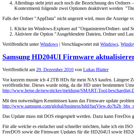
Allerdings steht jetzt auch noch die Bezeichnung des Ordners – 
Kontextmenü folgende zwei Optionen deaktiviert werden "Tite
Falls der Ordner "AppData" nicht angezeit wird, muss die Anzeige vo
Klicke im Windows-Explorer auf "Organisieren/Ordner- und S
Aktiviere die Option "Ausgeblendete Dateien, Ordner und Lau
Veröffentlicht unter
Windows
|
Verschlagwortet mit
Windows
,
Windo
Samsung HD204UI Firmware aktualisiere
Veröffentlicht am
29. Dezember 2010
von
Lukas Blatter
Vor kurzem musste ich 4 2TB HDs für mein NAS kaufen. Längere Ze
veröffentlichte. Dieses wurde nötig, da die HD unter bestimmten Um
http://www.heise.de/newsticker/meldung/SMART-Tool-beschaedigt-D
Mit den notwendigen Kenntnissen kann das Firmware update probleml
http://www.samsung.com/global/business/hdd/faqView.do?b2b_bbs
Das Update muss mit DOS eingespielt werden. Dazu kann FreeDos g
Für alle welche es einfacher und schneller möchten, habe ich ein IS
FreeDOS sowie die Firmware Updates für die HD204UI sowie HD204U