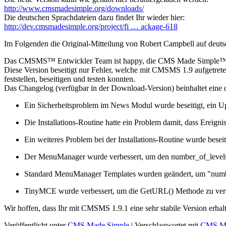
http://www.cmsmadesimple.org/downloads/
Die deutschen Sprachdateien dazu findet Ihr wieder hier:
http://dev.cmsmadesimple.org/project/fi … ackage-618
Im Folgenden die Original-Mitteilung von Robert Campbell auf deutsc
Das CMSMS™ Entwickler Team ist happy, die CMS Made Simple™ Ve
Diese Version beseitigt nur Fehler, welche mit CMSMS 1.9 aufgetreten
feststellen, beseitigen und testen konnten.
Das Changelog (verfügbar in der Download-Version) beinhaltet eine det
Ein Sicherheitsproblem im News Modul wurde beseitigt, ein Up
Die Installations-Routine hatte ein Problem damit, dass Ereignis
Ein weiteres Problem bei der Installations-Routine wurde besei
Der MenuManager wurde verbessert, um den number_of_levels 
Standard MenuManager Templates wurden geändert, um "number
TinyMCE wurde verbessert, um die GetURL() Methode zu verwe
Wir hoffen, dass Ihr mit CMSMS 1.9.1 eine sehr stabile Version erhal
Veröffentlicht unter
CMS Made Simple
|
Verschlagwortet mit
CMS Ma