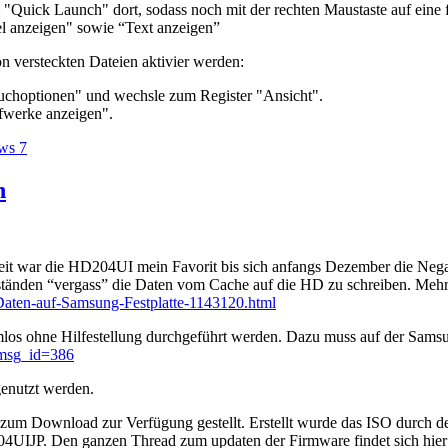
"Quick Launch" dort, sodass noch mit der rechten Maustaste auf eine fr
l anzeigen" sowie “Text anzeigen”
n versteckten Dateien aktivier werden:
uchoptionen" und wechsle zum Register "Ansicht".
fwerke anzeigen".
ws 7
n
it war die HD204UI mein Favorit bis sich anfangs Dezember die Neg
ständen “vergass” die Daten vom Cache auf die HD zu schreiben. Mehr
aten-auf-Samsung-Festplatte-1143120.html
os ohne Hilfestellung durchgeführt werden. Dazu muss auf der Samsu
_msg_id=386
enutzt werden.
O zum Download zur Verfügung gestellt. Erstellt wurde das ISO durch 
IJP. Den ganzen Thread zum updaten der Firmware findet sich hier