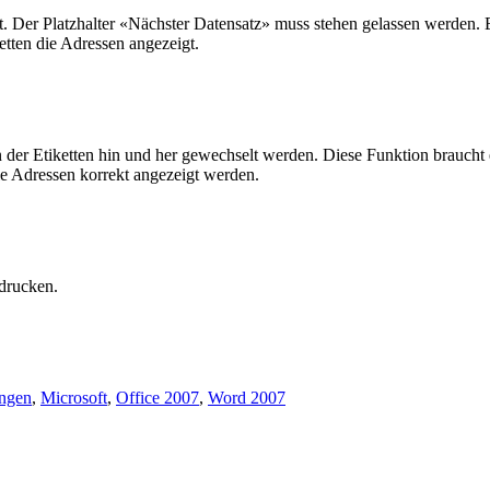
t. Der Platzhalter «Nächster Datensatz» muss stehen gelassen werden. 
etten die Adressen angezeigt.
en der Etiketten hin und her gewechselt werden. Diese Funktion brauch
lle Adressen korrekt angezeigt werden.
drucken.
ungen
,
Microsoft
,
Office 2007
,
Word 2007