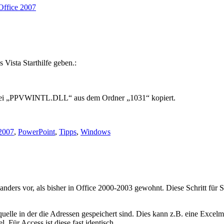
Office 2007
ista Starthilfe geben.:
Datei „PPVWINTL.DLL“ aus dem Ordner „1031“ kopiert.
 2007
,
PowerPoint
,
Tipps
,
Windows
nders vor, als bisher in Office 2000-2003 gewohnt. Diese Schritt für Sc
nquelle in der die Adressen gespeichert sind. Dies kann z.B. eine Exce
l. Für Access ist diese fast identisch.