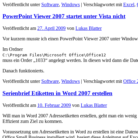
Veröffentlicht unter
Software
,
Windows
|
Verschlagwortet mit
Excel
,
PowerPoint Viewer 2007 startet unter Vista nicht
Veröffentlicht am
27. April 2009
von
Lukas Blatter
Vor kurzem musste ich einen PowerPoint Viewer 2007 unter Windows V
Im Ordner
C:\Program Files\Microsoft Office\Office12
muss ein Order „1033“ angelegt werden. In diesen wird dann die 
Danach funktionierts.
Veröffentlicht unter
Software
,
Windows
|
Verschlagwortet mit
Office
Serienbrief Etiketten in Word 2007 erstellen
Veröffentlicht am
10. Februar 2009
von
Lukas Blatter
Will man in Word 2007 Adressetiketten erstellen, geht man ein wenig a
Effizient zum Ziel zu kommen.
Voraussetzung um Adressetiketten in Word zu erstellen ist eine Date
Office Small Business installiert wird, basiert diese Anleitung auf Exce