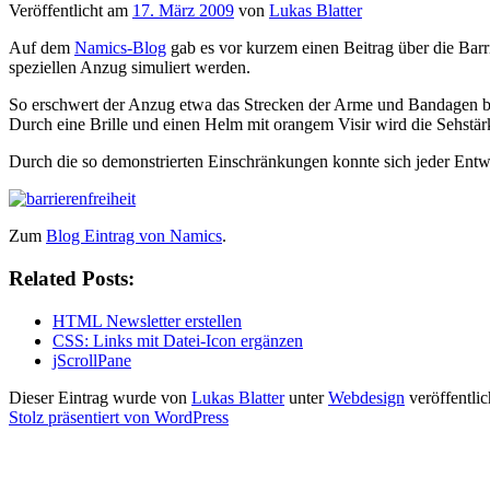
Veröffentlicht am
17. März 2009
von
Lukas Blatter
Auf dem
Namics-Blog
gab es vor kurzem einen Beitrag über die Bar
speziellen Anzug simuliert werden.
So erschwert der Anzug etwa das Strecken der Arme und Bandagen be
Durch eine Brille und einen Helm mit orangem Visir wird die Sehstärk
Durch die so demonstrierten Einschränkungen konnte sich jeder Entwi
Zum
Blog Eintrag von Namics
.
Related Posts:
HTML Newsletter erstellen
CSS: Links mit Datei-Icon ergänzen
jScrollPane
Dieser Eintrag wurde von
Lukas Blatter
unter
Webdesign
veröffentli
Stolz präsentiert von WordPress