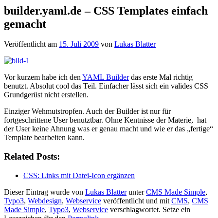
builder.yaml.de – CSS Templates einfach
gemacht
Veröffentlicht am
15. Juli 2009
von
Lukas Blatter
Vor kurzem habe ich den
YAML Builder
das erste Mal richtig
benutzt. Absolut cool das Teil. Einfacher lässt sich ein valides CSS
Grundgerüst nicht erstellen.
Einziger Wehmutstropfen. Auch der Builder ist nur für
fortgeschrittene User benutztbar. Ohne Kentnisse der Materie, hat
der User keine Ahnung was er genau macht und wie er das „fertige“
Template bearbeiten kann.
Related Posts:
CSS: Links mit Datei-Icon ergänzen
Dieser Eintrag wurde von
Lukas Blatter
unter
CMS Made Simple
,
Typo3
,
Webdesign
,
Webservice
veröffentlicht und mit
CMS
,
CMS
Made Simple
,
Typo3
,
Webservice
verschlagwortet. Setze ein