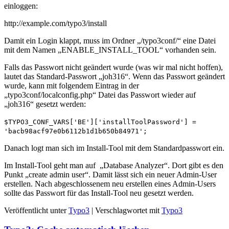
einloggen:
һttp://example.com/typo3/install
Damit ein Login klappt, muss im Ordner „/typo3conf/“ eine Datei
mit dem Namen „ENABLE_INSTALL_TOOL“ vorhanden sein.
Falls das Passwort nicht geändert wurde (was wir mal nicht hoffen),
lautet das Standard-Passwort „joh316“. Wenn das Passwort geändert
wurde, kann mit folgendem Eintrag in der
„typo3conf/localconfig.php“ Datei das Passwort wieder auf
„joh316“ gesetzt werden:
$TYPO3_CONF_VARS['BE']['installToolPassword'] =
'bacb98acf97e0b6112b1d1b650b84971';
Danach logt man sich im Install-Tool mit dem Standardpasswort ein.
Im Install-Tool geht man auf „Database Analyzer“. Dort gibt es den
Punkt „create admin user“. Damit lässt sich ein neuer Admin-User
erstellen. Nach abgeschlossenem neu erstellen eines Admin-Users
sollte das Passwort für das Install-Tool neu gesetzt werden.
Veröffentlicht unter
Typo3
|
Verschlagwortet mit
Typo3