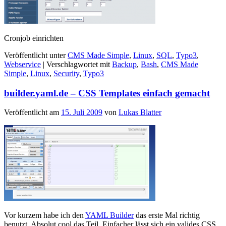
Cronjob einrichten
Veröffentlicht unter
CMS Made Simple
,
Linux
,
SQL
,
Typo3
,
Webservice
|
Verschlagwortet mit
Backup
,
Bash
,
CMS Made
Simple
,
Linux
,
Security
,
Typo3
builder.yaml.de – CSS Templates einfach gemacht
Veröffentlicht am
15. Juli 2009
von
Lukas Blatter
Vor kurzem habe ich den
YAML Builder
das erste Mal richtig
benutzt. Absolut cool das Teil. Einfacher lässt sich ein valides CSS