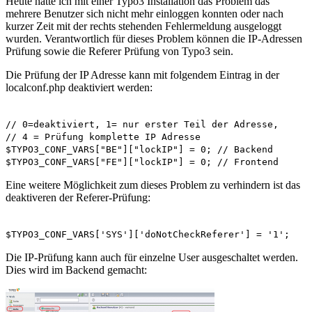
Heute hatte ich mit einer Typo3 Installation das Problem das
mehrere Benutzer sich nicht mehr einloggen konnten oder nach
kurzer Zeit mit der rechts stehenden Fehlermeldung ausgeloggt
wurden. Verantwortlich für dieses Problem können die IP-Adressen
Prüfung sowie die Referer Prüfung von Typo3 sein.
Die Prüfung der IP Adresse kann mit folgendem Eintrag in der
localconf.php deaktiviert werden:
// 0=deaktiviert, 1= nur erster Teil der Adresse,
// 4 = Prüfung komplette IP Adresse
$TYPO3_CONF_VARS["BE"]["lockIP"] = 0; // Backend
$TYPO3_CONF_VARS["FE"]["lockIP"] = 0; // Frontend
Eine weitere Möglichkeit zum dieses Problem zu verhindern ist das
deaktiveren der Referer-Prüfung:
$TYPO3_CONF_VARS['SYS']['doNotCheckReferer'] = '1';
Die IP-Prüfung kann auch für einzelne User ausgeschaltet werden.
Dies wird im Backend gemacht: