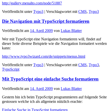
http://gallery.menalto.com/node/51887
Veröffentlicht unter
Typo3
|
Verschlagwortet mit
CMS
,
Typo3
Die Navigation mit TypoScript formatieren
Veröffentlicht am
14. April 2009
von
Lukas Blatter
Wer mit TypoScript eine Navigation formatieren will, findet auf
dieser Seite diverse Beispiele wie die Navigation formatiert werden
kann:
http://www.typo3wizard.com/de/snippets/menus.html
Veröffentlicht unter
Typo3
|
Verschlagwortet mit
CMS
,
Typo3
,
TypoScript
Mit TypoScript eine einfache Suche formatieren
Veröffentlicht am
14. April 2009
von
Lukas Blatter
Gestern bin ich beim TypoScript programmieren auf folgende Seite
gestossen welche ich als allgemein nützlich erachte:
Einfache Suche in TypoScript formatieren