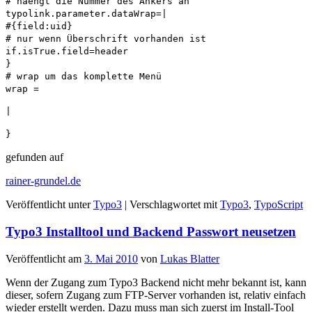
# haengt die Nummer des Ankers an
typolink.parameter.dataWrap=|
#{field:uid}
# nur wenn Überschrift vorhanden ist
if.isTrue.field=header
}
# wrap um das komplette Menü
wrap =
|
}
gefunden auf
rainer-grundel.de
Veröffentlicht unter
Typo3
|
Verschlagwortet mit
Typo3
,
TypoScript
Typo3 Installtool und Backend Passwort neusetzen
Veröffentlicht am
3. Mai 2010
von
Lukas Blatter
Wenn der Zugang zum Typo3 Backend nicht mehr bekannt ist, kann
dieser, sofern Zugang zum FTP-Server vorhanden ist, relativ einfach
wieder erstellt werden. Dazu muss man sich zuerst im Install-Tool