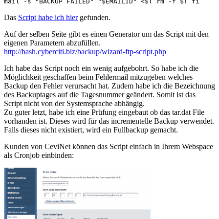
mail -s "BACKUP FAILED" "$EMAILID" <$T rm -f $T fi
Das
Script habe ich hier
gefunden.
Auf der selben Seite gibt es einen Generator um das Script mit den
eigenen Parametern abzufüllen.
http://bash.cyberciti.biz/backup/wizard-ftp-script.php
Ich habe das Script noch ein wenig aufgebohrt. So habe ich die
Möglichkeit geschaffen beim Fehlermail mitzugeben welches
Backup den Fehler verursacht hat. Zudem habe ich die Bezeichnung
des Backuptages auf die Tagesnummer geändert. Somit ist das
Script nicht von der Systemsprache abhängig.
Zu guter letzt, habe ich eine Prüfung eingebaut ob das tar.dat File
vorhanden ist. Dieses wird für das incrementelle Backup verwendet.
Falls dieses nicht existiert, wird ein Fullbackup gemacht.
Kunden von CeviNet können das Script einfach in Ihrem Webspace
als Cronjob einbinden: