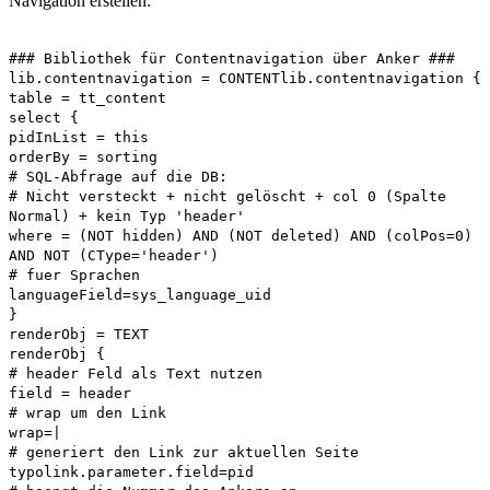
Navigation erstellen:
### Bibliothek für Contentnavigation über Anker ###
lib.contentnavigation = CONTENTlib.contentnavigation {
table = tt_content
select {
pidInList = this
orderBy = sorting
# SQL-Abfrage auf die DB:
# Nicht versteckt + nicht gelöscht + col 0 (Spalte
Normal) + kein Typ 'header'
where = (NOT hidden) AND (NOT deleted) AND (colPos=0)
AND NOT (CType='header')
# fuer Sprachen
languageField=sys_language_uid
}
renderObj = TEXT
renderObj {
# header Feld als Text nutzen
field = header
# wrap um den Link
wrap=|
# generiert den Link zur aktuellen Seite
typolink.parameter.field=pid