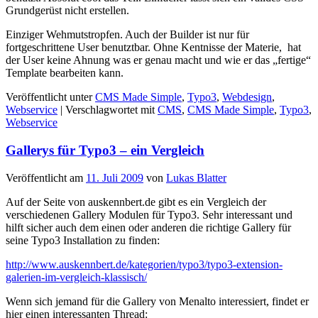
Grundgerüst nicht erstellen.
Einziger Wehmutstropfen. Auch der Builder ist nur für
fortgeschrittene User benutztbar. Ohne Kentnisse der Materie, hat
der User keine Ahnung was er genau macht und wie er das „fertige“
Template bearbeiten kann.
Veröffentlicht unter
CMS Made Simple
,
Typo3
,
Webdesign
,
Webservice
|
Verschlagwortet mit
CMS
,
CMS Made Simple
,
Typo3
,
Webservice
Gallerys für Typo3 – ein Vergleich
Veröffentlicht am
11. Juli 2009
von
Lukas Blatter
Auf der Seite von auskennbert.de gibt es ein Vergleich der
verschiedenen Gallery Modulen für Typo3. Sehr interessant und
hilft sicher auch dem einen oder anderen die richtige Gallery für
seine Typo3 Installation zu finden:
http://www.auskennbert.de/kategorien/typo3/typo3-extension-
galerien-im-vergleich-klassisch/
Wenn sich jemand für die Gallery von Menalto interessiert, findet er
hier einen interessanten Thread: