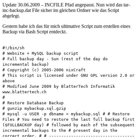
Update 30.06.2009 – INCFILE Pfad angepasst. Nun wird das tar-
inc-backup.dat File sicher im gleichen Ordner wie das Script
abgelegt.
Gestern habe ich das für mich ultimative Script zum erstellen eines
Backup via Bash Script entdeckt.
#!/bin/sh
# Website + MySQL backup script
# Full backup day - Sun (rest of the day do
incremental backup)
# Copyright (c) 2005-2006 nixCraft
# This script is licensed under GNU GPL version 2.0 or
above
# Modified June 2009 by BlatterTech Informatik
www.blattertech.ch
#
# Restore Database Backup
# gunzip mybackup.sql.gzip
# mysql -u USER -p dbname < mybackup.sql # # Restore
Files # You need to restore the last full backup first
($FULLBACKUP day) # followed by each of the subsequent
incremental backups to the # present day in the
correct order. # # -----------------------------------