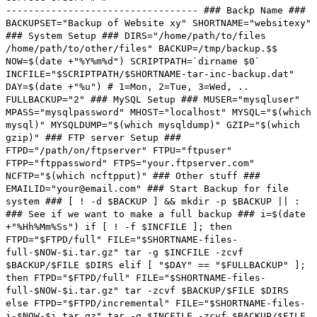
---------------------------------- ### Backp Name ###
BACKUPSET="Backup of Website xy" SHORTNAME="websitexy"
### System Setup ### DIRS="/home/path/to/files
/home/path/to/other/files" BACKUP=/tmp/backup.$$
NOW=$(date +"%Y%m%d") SCRIPTPATH=`dirname $0`
INCFILE="$SCRIPTPATH/$SHORTNAME-tar-inc-backup.dat"
DAY=$(date +"%u") # 1=Mon, 2=Tue, 3=Wed, ..
FULLBACKUP="2" ### MySQL Setup ### MUSER="mysqluser"
MPASS="mysqlpassword" MHOST="localhost" MYSQL="$(which
mysql)" MYSQLDUMP="$(which mysqldump)" GZIP="$(which
gzip)" ### FTP server Setup ###
FTPD="/path/on/ftpserver" FTPU="ftpuser"
FTPP="ftppassword" FTPS="your.ftpserver.com"
NCFTP="$(which ncftpput)" ### Other stuff ###
EMAILID="your@email.com" ### Start Backup for file
system ### [ ! -d $BACKUP ] && mkdir -p $BACKUP || :
### See if we want to make a full backup ### i=$(date
+"%Hh%Mm%Ss") if [ ! -f $INCFILE ]; then
FTPD="$FTPD/full" FILE="$SHORTNAME-files-
full-$NOW-$i.tar.gz" tar -g $INCFILE -zcvf
$BACKUP/$FILE $DIRS elif [ "$DAY" == "$FULLBACKUP" ];
then FTPD="$FTPD/full" FILE="$SHORTNAME-files-
full-$NOW-$i.tar.gz" tar -zcvf $BACKUP/$FILE $DIRS
else FTPD="$FTPD/incremental" FILE="$SHORTNAME-files-
i-$NOW-$i.tar.gz" tar -g $INCFILE -zcvf $BACKUP/$FILE