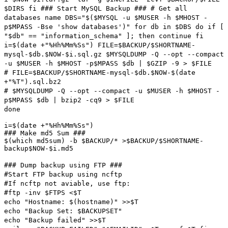
$DIRS fi ### Start MySQL Backup ### # Get all
databases name DBS="$($MYSQL -u $MUSER -h $MHOST -
p$MPASS -Bse 'show databases')" for db in $DBS do if [
"$db" == "information_schema" ]; then continue fi
i=$(date +"%Hh%Mm%Ss") FILE=$BACKUP/$SHORTNAME-
mysql-$db.$NOW-$i.sql.gz $MYSQLDUMP -Q --opt --compact
-u $MUSER -h $MHOST -p$MPASS $db | $GZIP -9 > $FILE
# FILE=$BACKUP/$SHORTNAME-mysql-$db.$NOW-$(date
+"%T").sql.bz2
# $MYSQLDUMP -Q --opt --compact -u $MUSER -h $MHOST -
p$MPASS $db | bzip2 -cq9 > $FILE
done
i=$(date +"%Hh%Mm%Ss")
### Make md5 Sum ###
$(which md5sum) -b $BACKUP/* >$BACKUP/$SHORTNAME-
backup$NOW-$i.md5
### Dump backup using FTP ###
#Start FTP backup using ncftp
#If ncftp not aviable, use ftp:
#ftp -inv $FTPS <
$T
echo "Hostname: $(hostname)" >>$T
echo "Backup Set: $BACKUPSET"
echo "Backup failed" >>$T