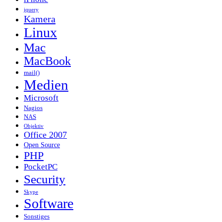
jquery
Kamera
Linux
Mac
MacBook
mail()
Medien
Microsoft
Nagios
NAS
Objektiv
Office 2007
Open Source
PHP
PocketPC
Security
Skype
Software
Sonstiges