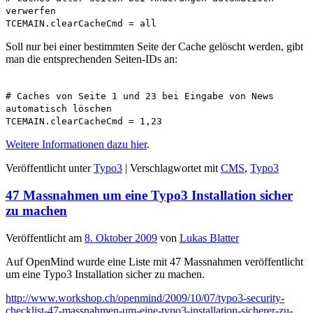
verwerfen
TCEMAIN.clearCacheCmd = all
Soll nur bei einer bestimmten Seite der Cache gelöscht werden, gibt
man die entsprechenden Seiten-IDs an:
# Caches von Seite 1 und 23 bei Eingabe von News
automatisch löschen
TCEMAIN.clearCacheCmd = 1,23
Weitere Informationen dazu hier
.
Veröffentlicht unter
Typo3
|
Verschlagwortet mit
CMS
,
Typo3
47 Massnahmen um eine Typo3 Installation sicher
zu machen
Veröffentlicht am
8. Oktober 2009
von
Lukas Blatter
Auf OpenMind wurde eine Liste mit 47 Massnahmen veröffentlicht
um eine Typo3 Installation sicher zu machen.
http://www.workshop.ch/openmind/2009/10/07/typo3-security-
checklist-47-massnahmen-um-eine-typo3-installation-sicherer-zu-