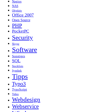
Nagios
NAS
Objektiv
Office 2007
Open Source
PHP
PocketPC
Security
Skype
Software
Sonstiges
SQL
Stockfoto
Symlink
Tipps
Typo3
TypoScript
Video
Webdesign
Webservice